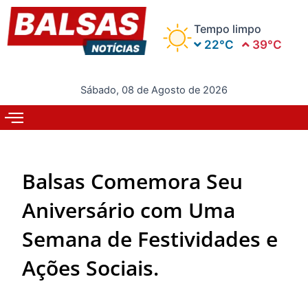
Ir
para
Tempo limpo
o
22°C
39°C
conteúdo
Sábado, 08 de Agosto de 2026
Balsas Comemora Seu
Aniversário com Uma
Semana de Festividades e
Ações Sociais.