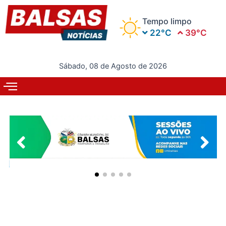
Ir
para
Tempo limpo
o
22°C
39°C
conteúdo
Sábado, 08 de Agosto de 2026