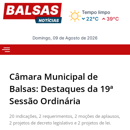
Ir
para
Tempo limpo
o
22°C
39°C
conteúdo
Domingo, 09 de Agosto de 2026
Câmara Municipal de
Balsas: Destaques da 19ª
Sessão Ordinária
20 indicações, 2 requerimentos, 2 moções de aplausos,
2 projetos de decreto legislativo e 2 projetos de lei.