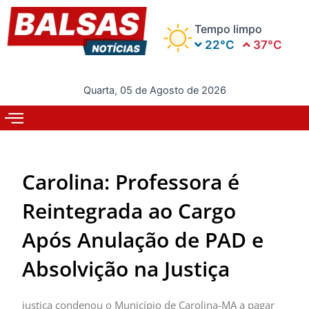
Ir
para
Tempo limpo
o
22°C
37°C
conteúdo
Quarta, 05 de Agosto de 2026
Carolina: Professora é
Reintegrada ao Cargo
Após Anulação de PAD e
Absolvição na Justiça
justiça condenou o Município de Carolina-MA a pagar