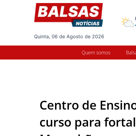
Ir
para
o
conteúdo
Quinta, 06 de Agosto de 2026
Quem somos
Bals
Centro de Ensin
curso para forta