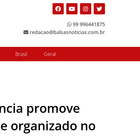
Facebook
Youtube
Instagram
Twitter
99 996441875
redacao@balsasnoticias.com.br
Brasil
Geral
ência promove
me organizado no