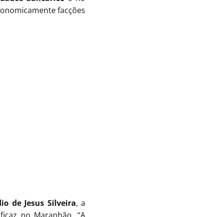
conomicamente facções
io de Jesus Silveira
, a
eficaz no Maranhão. “A