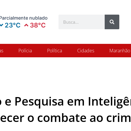
Search
Parcialmente nublado
Search
23°C
38°C
as
Polícia
Política
Cidades
Maranhão
o e Pesquisa em Intelig
lecer o combate ao cri