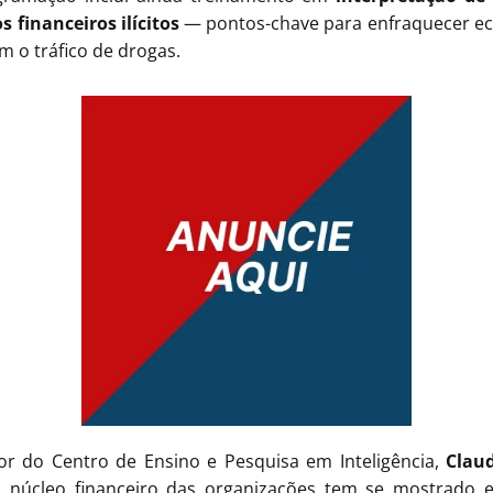
 financeiros ilícitos
— pontos-chave para enfraquecer e
m o tráfico de drogas.
r do Centro de Ensino e Pesquisa em Inteligência,
Claud
 o núcleo financeiro das organizações tem se mostrado 