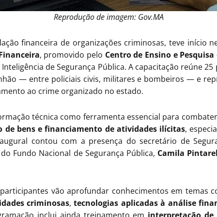
Reprodução de imagem: Gov.MA
ação financeira de organizações criminosas, teve início ne
 Financeira
, promovido pelo
Centro de Ensino e Pesquisa 
Inteligência de Segurança Pública. A capacitação reúne 25 
ão — entre policiais civis, militares e bombeiros — e re
amento ao crime organizado no estado.
a formação técnica como ferramenta essencial para combat
o de bens e financiamento de atividades ilícitas
, especi
inaugural contou com a presença do secretário de Segur
a do Fundo Nacional de Segurança Pública,
Camila Pintarel
 participantes vão aprofundar conhecimentos em temas
vidades criminosas
,
tecnologias aplicadas à análise fina
gramação inclui ainda treinamento em
interpretação de