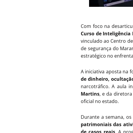
Com foco na desarticul
Curso de Inteligência
vinculado ao Centro de 
de segurança do Maranh
estratégico no enfrent
A iniciativa aposta n
de dinheiro, ocultaçã
narcotráfico. A aula 
Martins
, e da diretor
oficial no estado.
Durante a semana, os
patrimoniais das ati
de casos reais
. A pro