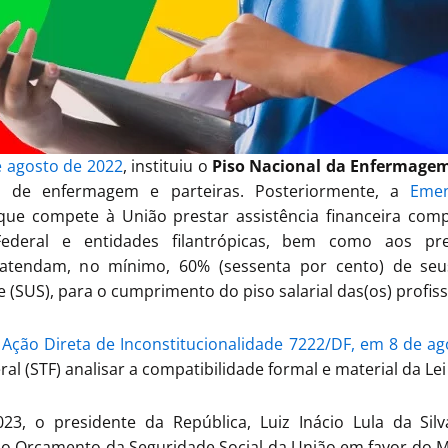
de agosto de 2022
, instituiu o
Piso Nacional da Enfermage
ares de enfermagem e parteiras. Posteriormente, a
Emen
ue compete à União prestar assistência financeira comp
 Federal e entidades filantrópicas, bem como aos pr
 atendam, no mínimo, 60% (sessenta por cento) de seus
 (SUS), para o cumprimento do piso salarial das(os) profi
a
Ação Direta de Inconstitucionalidade 7222/DF, em 8 de a
l (STF) analisar a compatibilidade formal e material da Lei
3, o presidente da República, Luiz Inácio Lula da Sil
o Orçamento da Seguridade Social da União em favor do Mi