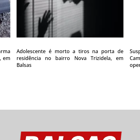
 arma
Adolescente é morto a tiros na porta de
Sus
0, em
residência no bairro Nova Trizidela, em
Cam
Balsas
oper