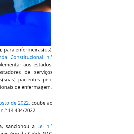
m
, para enfermeiras(os),
da Constitucional n.°
lementar aos estados,
estadores de serviços
(suas) pacientes pelo
ssionais de enfermagem.
gosto de 2022
, coube ao
 n.° 14.434/2022.
va, sancionou a
Lei n.°
nistério da Saúde (MS)