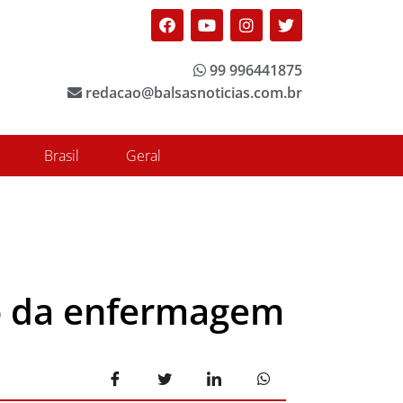
Facebook
Youtube
Instagram
Twitter
99 996441875
redacao@balsasnoticias.com.br
Brasil
Geral
so da enfermagem