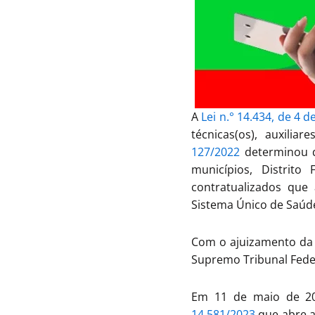
A
Lei n.° 14.434, de 4 
técnicas(os), auxili
127/2022
determinou q
municípios, Distrito
contratualizados que
Sistema Único de Saúde
Com o ajuizamento d
Supremo Tribunal Federa
Em 11 de maio de 202
14.581/2023
que abre a