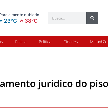
Search
Parcialmente nublado
Search
23°C
38°C
as
Polícia
Política
Cidades
Maranhão
amento jurídico do pi