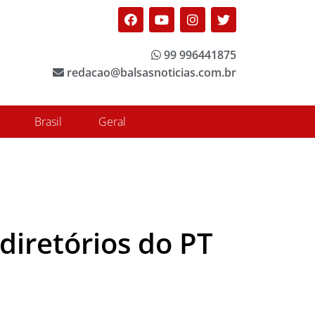
Facebook
Youtube
Instagram
Twitter
99 996441875
redacao@balsasnoticias.com.br
Brasil
Geral
iretórios do PT