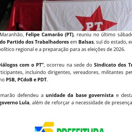
 Maranhão,
Felipe Camarão (PT)
, reuniu no último sábad
 do Partido dos Trabalhadores
em
Balsas
, sul do estado,
olítico regional e a preparação para as eleições de 2026.
Diálogos com o PT”
, ocorreu na sede do
Sindicato dos T
icipantes, incluindo dirigentes, vereadores, militantes pe
omo
PSB, PCdoB e PDT
.
Camarão defendeu a
unidade da base governista
e dest
governo Lula
, além de reforçar a necessidade de presença 