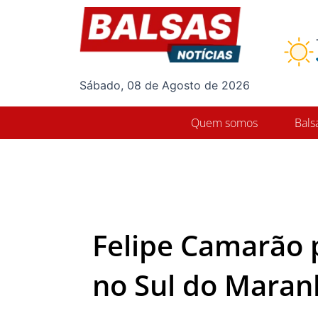
Ir
para
o
conteúdo
Sábado, 08 de Agosto de 2026
Quem somos
Bals
Felipe Camarão 
no Sul do Mara