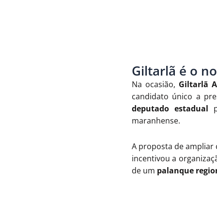
Giltarlã é o n
Na ocasião,
Giltarlã 
candidato único a pr
deputado estadual
pe
maranhense.
A proposta de ampliar 
incentivou a organizaçã
de um
palanque regio