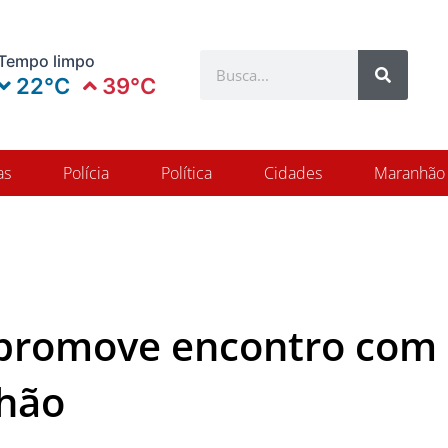
Search
Tempo limpo
Search
22°C
39°C
as
Polícia
Política
Cidades
Maranhão
promove encontro com d
nhão