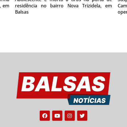
0, em
residência no bairro Nova Trizidela, em
Cam
Balsas
oper
Facebook
Youtube
Instagram
Twitter