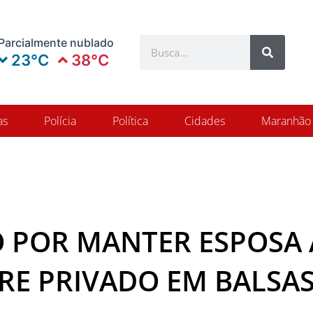
Search
Parcialmente nublado
Search
23°C
38°C
as
Polícia
Política
Cidades
Maranhão
 POR MANTER ESPOSA 
RE PRIVADO EM BALSAS