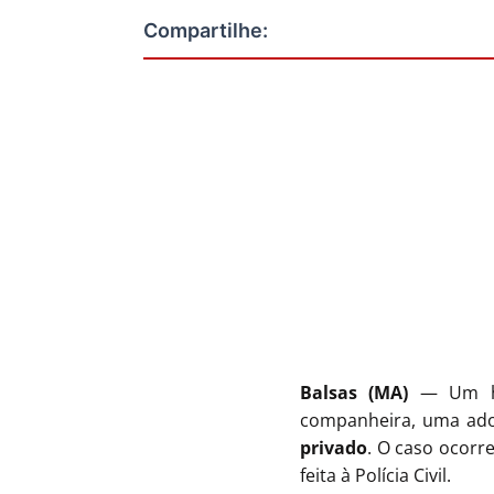
Balsas (MA)
— Um hom
companheira, uma adol
privado
. O caso ocorr
feita à Polícia Civil.