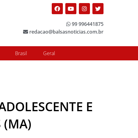
Facebook
Youtube
Instagram
Twitter
99 996441875
redacao@balsasnoticias.com.br
Brasil
Geral
ADOLESCENTE E
 (MA)