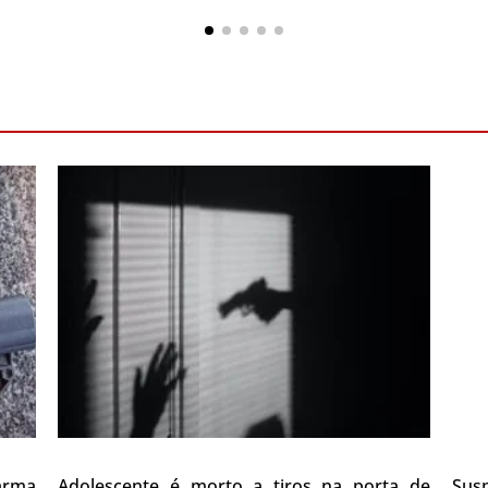
 arma
Adolescente é morto a tiros na porta de
Sus