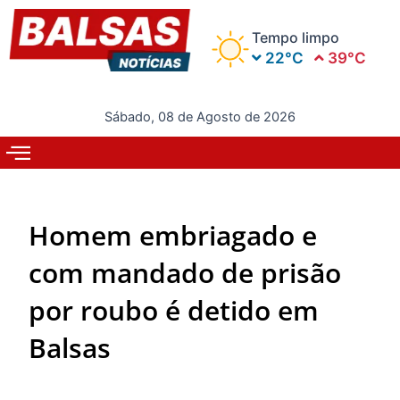
Ir
para
Tempo limpo
o
22°C
39°C
conteúdo
Sábado, 08 de Agosto de 2026
Homem embriagado e
com mandado de prisão
por roubo é detido em
Balsas