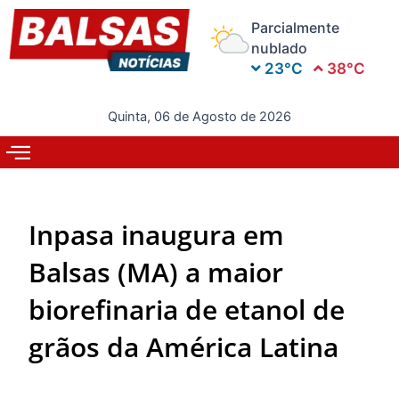
Ir
Parcialmente
para
nublado
o
23°C
38°C
conteúdo
Quinta, 06 de Agosto de 2026
Inpasa inaugura em
Balsas (MA) a maior
biorefinaria de etanol de
grãos da América Latina