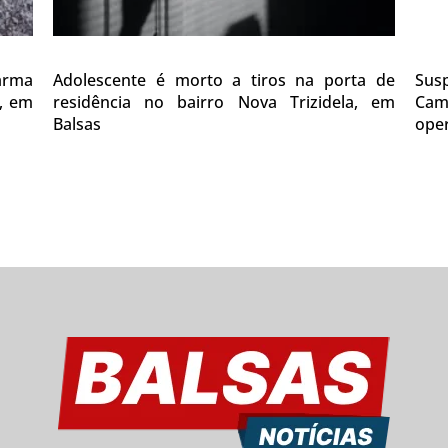
 arma
Adolescente é morto a tiros na porta de
Sus
0, em
residência no bairro Nova Trizidela, em
Cam
Balsas
oper