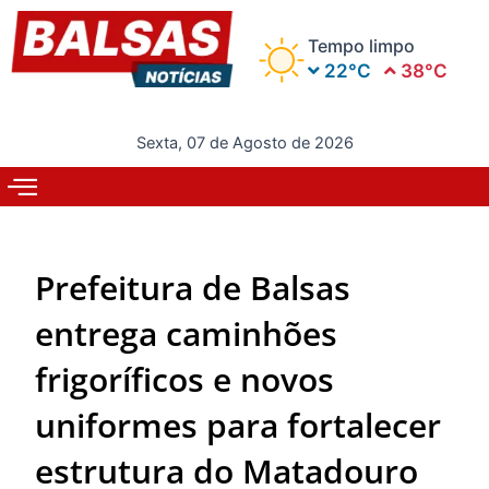
Ir
para
Tempo limpo
o
22°C
38°C
conteúdo
Sexta, 07 de Agosto de 2026
Prefeitura de Balsas
entrega caminhões
frigoríficos e novos
uniformes para fortalecer
estrutura do Matadouro