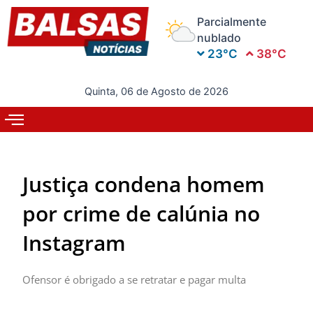
Ir
Parcialmente
para
nublado
o
23°C
38°C
conteúdo
Quinta, 06 de Agosto de 2026
Justiça condena homem
por crime de calúnia no
Instagram
Ofensor é obrigado a se retratar e pagar multa