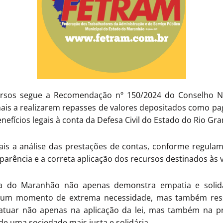
ursos segue a Recomendação nº 150/2024 do Conselho Nac
inais a realizarem repasses de valores depositados como 
nefícios legais à conta da Defesa Civil do Estado do Rio Gra
ais a análise das prestações de contas, conforme regulam
parência e a correta aplicação dos recursos destinados às v
iça do Maranhão não apenas demonstra empatia e soli
um momento de extrema necessidade, mas também ress
m atuar não apenas na aplicação da lei, mas também na 
de uma sociedade mais justa e solidária.