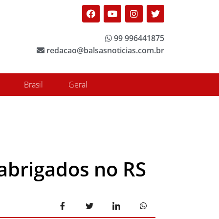
Facebook
Youtube
Instagram
Twitter
99 996441875
redacao@balsasnoticias.com.br
Brasil
Geral
sabrigados no RS