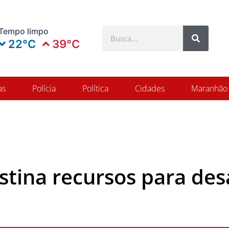
Search
Tempo limpo
Search
22°C
39°C
as
Polícia
Política
Cidades
Maranhão
stina recursos para de