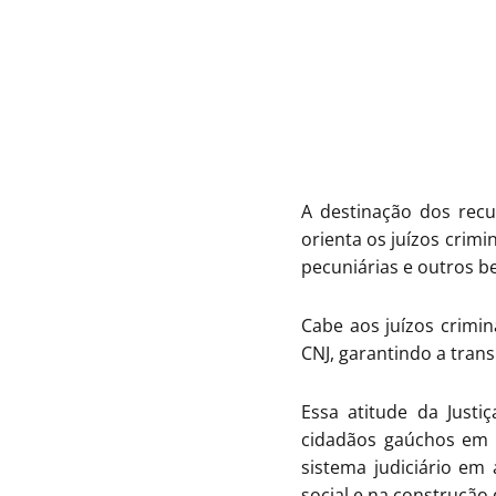
A destinação dos rec
orienta os juízos crim
pecuniárias e outros be
Cabe aos juízos crimin
CNJ, garantindo a trans
Essa atitude da Just
cidadãos gaúchos em 
sistema judiciário e
social e na construção 