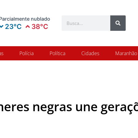
Search
Parcialmente nublado
Search
23°C
38°C
as
Polícia
Política
Cidades
Maranhão
eres negras une geraçõ