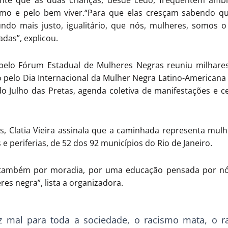
nte que as duas crianças, desde cedo, frequentem ambi
ismo e pelo bem viver.“Para que elas cresçam sabendo qu
ndo mais justo, igualitário, que nós, mulheres, somos 
das”, explicou.
pelo Fórum Estadual de Mulheres Negras reuniu milhares
pelo Dia Internacional da Mulher Negra Latino-Americana 
o Julho das Pretas, agenda coletiva de manifestações e c
 Clatia Vieira assinala que a caminhada representa mulhe
e periferias, de 52 dos 92 municípios do Rio de Janeiro.
também por moradia, por uma educação pensada por nó
res negra”, lista a organizadora.
z mal para toda a sociedade, o racismo mata, o r