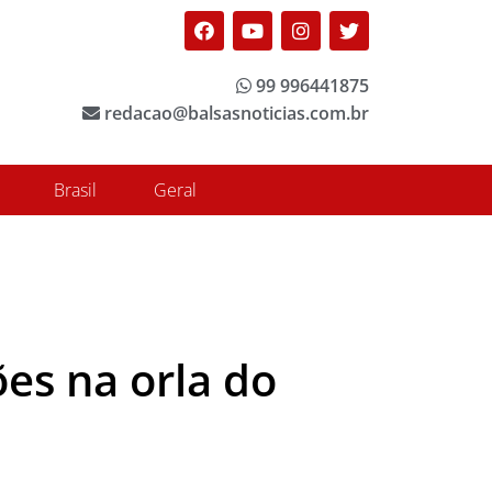
Facebook
Youtube
Instagram
Twitter
99 996441875
redacao@balsasnoticias.com.br
Brasil
Geral
es na orla do