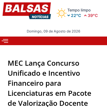
Ir
para
Tempo limpo
o
22°C
39°C
conteúdo
Domingo, 09 de Agosto de 2026
MEC Lança Concurso
Unificado e Incentivo
Financeiro para
Licenciaturas em Pacote
de Valorização Docente