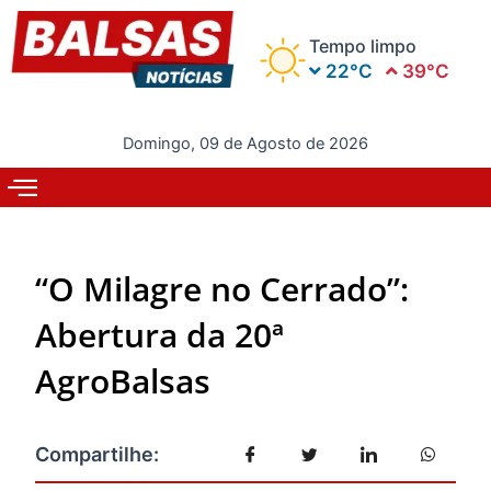
Ir
para
Tempo limpo
o
22°C
39°C
conteúdo
Domingo, 09 de Agosto de 2026
“O Milagre no Cerrado”:
Abertura da 20ª
AgroBalsas