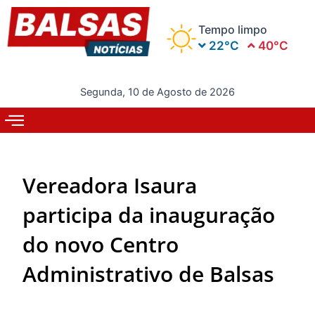
Ir
para
Tempo limpo
o
22°C
40°C
conteúdo
Segunda, 10 de Agosto de 2026
Vereadora Isaura
participa da inauguração
do novo Centro
Administrativo de Balsas