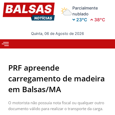
Ir
Parcialmente
para
nublado
o
23°C
38°C
conteúdo
Quinta, 06 de Agosto de 2026
PRF apreende
carregamento de madeira
em Balsas/MA
O motorista não possuía nota fiscal ou qualquer outro
documento válido para realizar o transporte da carga.