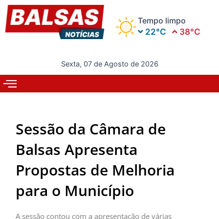
Ir
para
Tempo limpo
o
22°C
38°C
conteúdo
Sexta, 07 de Agosto de 2026
Sessão da Câmara de
Balsas Apresenta
Propostas de Melhoria
para o Município
A sessão contou com a apresentação de várias