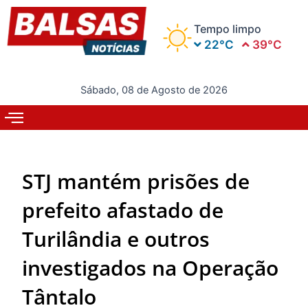
Ir
para
Tempo limpo
o
22°C
39°C
conteúdo
Sábado, 08 de Agosto de 2026
STJ mantém prisões de
prefeito afastado de
Turilândia e outros
investigados na Operação
Tântalo