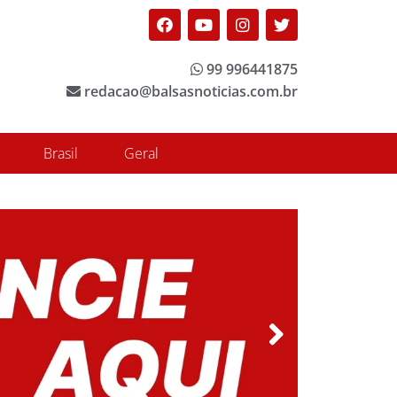
Facebook
Youtube
Instagram
Twitter
99 996441875
redacao@balsasnoticias.com.br
Brasil
Geral