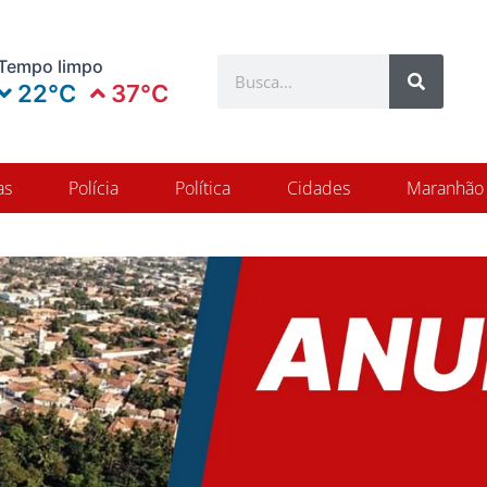
Search
Tempo limpo
Search
22°C
37°C
as
Polícia
Política
Cidades
Maranhão