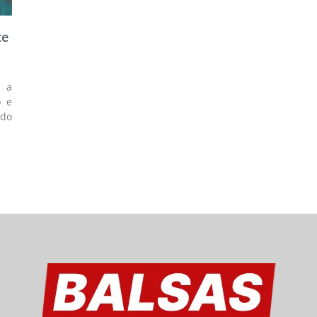
te
, a
o e
 do