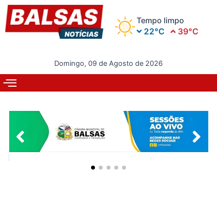
Ir
para
Tempo limpo
o
22°C
39°C
conteúdo
Domingo, 09 de Agosto de 2026