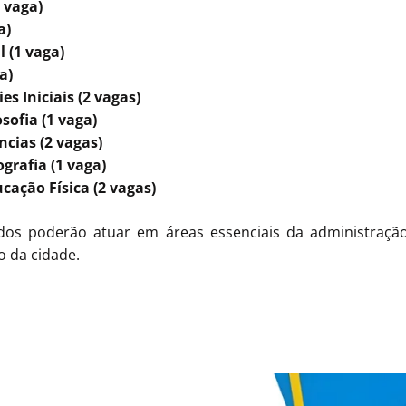
 vaga)
a)
l (1 vaga)
a)
es Iniciais (2 vagas)
osofia (1 vaga)
ncias (2 vagas)
grafia (1 vaga)
cação Física (2 vagas)
os poderão atuar em áreas essenciais da administração
 da cidade.