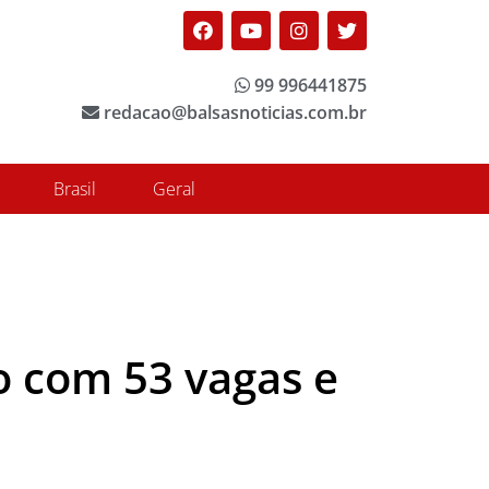
Facebook
Youtube
Instagram
Twitter
99 996441875
redacao@balsasnoticias.com.br
Brasil
Geral
o com 53 vagas e