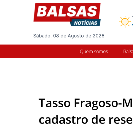
Ir
para
o
conteúdo
Sábado, 08 de Agosto de 2026
Quem somos
Bals
Tasso Fragoso-M
cadastro de res