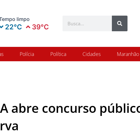
Search
Tempo limpo
Search
22°C
39°C
as
Polícia
Política
Cidades
Maranhão
A abre concurso públic
erva