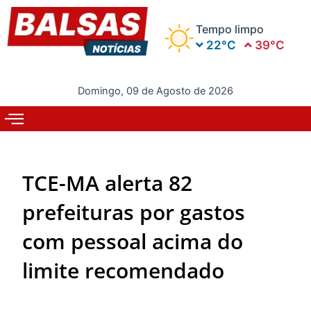
Ir
para
Tempo limpo
o
22°C
39°C
conteúdo
Domingo, 09 de Agosto de 2026
TCE-MA alerta 82
prefeituras por gastos
com pessoal acima do
limite recomendado