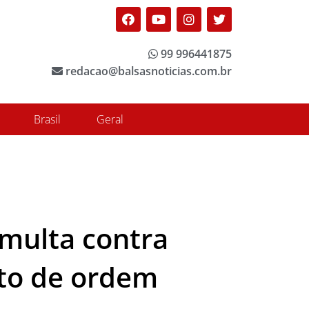
Facebook
Youtube
Instagram
Twitter
99 996441875
redacao@balsasnoticias.com.br
Brasil
Geral
multa contra
nto de ordem