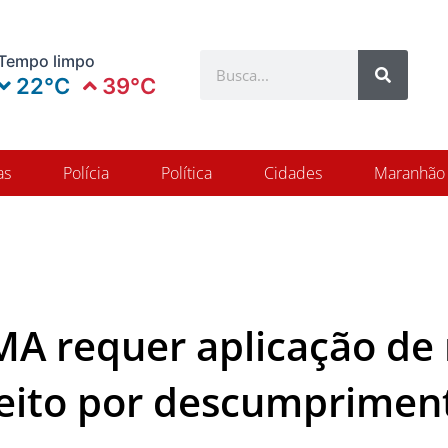
Search
Tempo limpo
Search
22°C
39°C
as
Polícia
Política
Cidades
Maranhão
 requer aplicação de 
feito por descumprime