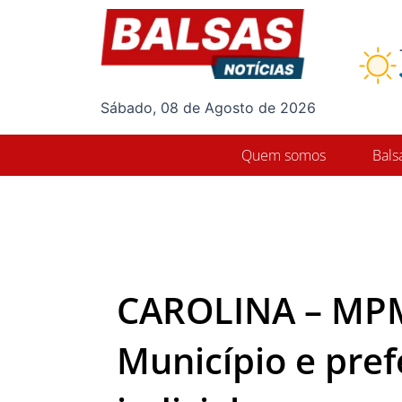
Ir
para
o
conteúdo
Sábado, 08 de Agosto de 2026
Quem somos
Bals
CAROLINA – MPMA
Município e pre